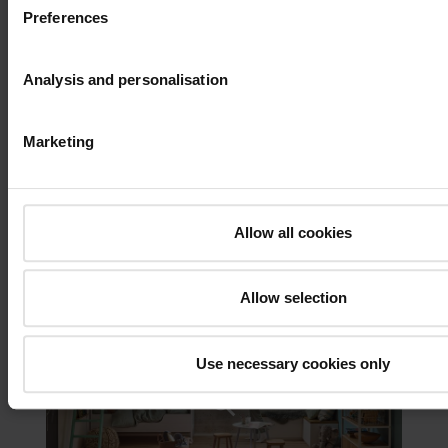
где у вас есть возможность полностью использовать
Preferences
потенциал окна.
Analysis and personalisation
Қосымша ақпарат ағылшын тілінде / Дополнительная информация на 
Marketing
Сіздің шабытыңыз және біздің
Allow all cookies
шешімдеріміз / Ваше вдохновение и
наши решения
Allow selection
Use necessary cookies only