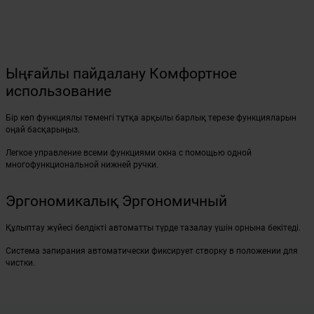
Ыңғайлы пайдалану Комфортное
использование
Бір көп функциялы төменгі тұтқа арқылы барлық терезе функцияларын
оңай басқарыңыз.
Легкое управление всеми функциями окна с помощью одной
многофункциональной нижней ручки.
Эргономикалық Эргономичный
Құлыптау жүйесі белдікті автоматты түрде тазалау үшін орнына бекітеді.
Система запирания автоматически фиксирует створку в положении для
чистки.