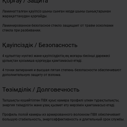
Қорғау / Защита
Ламинатталған қауіпсіз шыны сынған кезде шыны сынықтарынан
жарақаттанудан қорғайды.
Ламинированное безопасное стекло защищает от травм осколками
стекла при разбивании.
Қауіпсіздік / Безопасность
4 құлыптау нүктесі және қауіпсіздіктің ең жоғары бесінші дәрежесі
ұрлықтан қосымша қорғауды қамтамасыз етеді.
4 точки запирания и высшая пятая степень безопасности обеспечивают
дополнительную защиту от взлома.
Төзімділік / Долговечность
Талшықты күшейтілген ПВХ қуыс камера профилі үлкен тұрақтылықты,
энергия тиімділігін және ұзақ қызмет ету мерзімін қамтамасыз етеді.
Профиль полой камеры из армированного волокном ПВХ обеспечивает
большую стабильность, энергоэффективность и длительный срок службы.