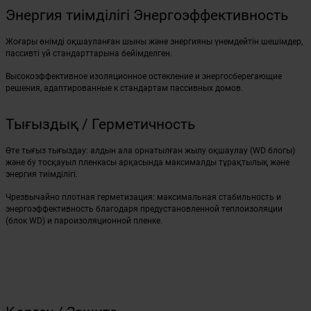
Энергия тиімділігі Энергоэффективность
Жоғары өнімді оқшауланған шыны және энергияны үнемдейтін шешімдер,
пассивті үй стандарттарына бейімделген.
Высокоэффективное изоляционное остекление и энергосберегающие
решения, адаптированные к стандартам пассивных домов.
Тығыздық / Герметичность
Өте тығыз тығыздау: алдын ала орнатылған жылу оқшаулау (WD блогы)
және бу тосқауыл пленкасы арқасында максималды тұрақтылық және
энергия тиімділігі.
Чрезвычайно плотная герметизация: максимальная стабильность и
энергоэффективность благодаря предустановленной теплоизоляции
(блок WD) и пароизоляционной пленке.