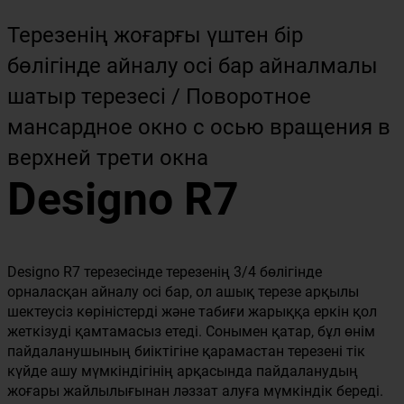
Терезенің жоғарғы үштен бір
бөлігінде айналу осі бар айналмалы
шатыр терезесі / Поворотное
мансардное окно с осью вращения в
верхней трети окна
Designo R7
Designo R7 терезесінде терезенің 3/4 бөлігінде
орналасқан айналу осі бар, ол ашық терезе арқылы
шектеусіз көріністерді және табиғи жарыққа еркін қол
жеткізуді қамтамасыз етеді. Сонымен қатар, бұл өнім
пайдаланушының биіктігіне қарамастан терезені тік
күйде ашу мүмкіндігінің арқасында пайдаланудың
жоғары жайлылығынан ләззат алуға мүмкіндік береді.