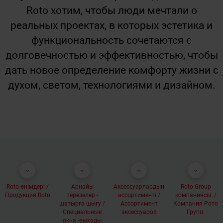
Roto хотим, чтобы люди мечтали о
реальных проектах, в которых эстетика и
функциональность сочетаются с
долговечностью и эффективностью, чтобы
дать новое определение комфорту жизни с
духом, светом, технологиями и дизайном.
keyboard_arrow_down
keyboard_arrow_down
keyboard_arrow_down
keyboard_arrow_down
Roto өнімдері /
Арнайы
Аксессуарлардың
Roto Group
Продукция Roto
терезелер -
ассортименті /
компаниясы. /
шатырға шығу /
Ассортимент
Компания Рото
Специальные
аксессуаров
Групп.
окна -выходы