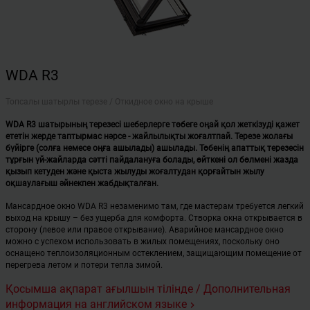
WDA R3
Топсалы шатырлы терезе / Откидное окно на крыше
WDA R3 шатырының терезесі шеберлерге төбеге оңай қол жеткізуді қажет
ететін жерде таптырмас нәрсе - жайлылықты жоғалтпай. Терезе жолағы
бүйірге (солға немесе оңға ашылады) ашылады. Төбенің апаттық терезесін
тұрғын үй-жайларда сәтті пайдалануға болады, өйткені ол бөлмені жазда
қызып кетуден және қыста жылуды жоғалтудан қорғайтын жылу
оқшаулағыш әйнекпен жабдықталған.
Мансардное окно WDA R3 незаменимо там, где мастерам требуется легкий
выход на крышу – без ущерба для комфорта. Створка окна открывается в
сторону (левое или правое открывание). Аварийное мансардное окно
можно с успехом использовать в жилых помещениях, поскольку оно
оснащено теплоизоляционным остеклением, защищающим помещение от
перегрева летом и потери тепла зимой.
Қосымша ақпарат ағылшын тілінде / Дополнительная
информация на английском языке
keyboard_arrow_right