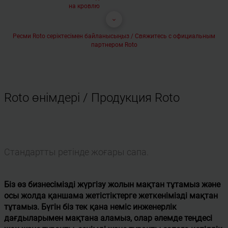
на кровлю
keyboard_arrow_down
Ресми Roto серіктесімен байланысыңыз / Свяжитесь с официальным
партнером Roto
Roto өнімдері / Продукция Roto
Стандартты ретінде жоғары сапа.
Біз өз бизнесімізді жүргізу жолын мақтан тұтамыз және
осы жолда қаншама жетістіктерге жеткенімізді мақтан
тұтамыз. Бүгін біз тек қана неміс инженерлік
дағдыларымен мақтана аламыз, олар әлемде теңдесі