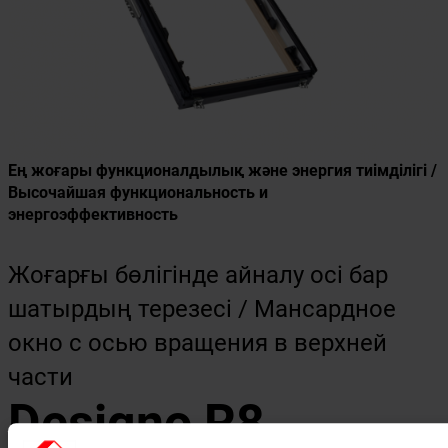
Ең жоғары функционалдылық және энергия тиімділігі /
Высочайшая функциональность и
энергоэффективность
Жоғарғы бөлігінде айналу осі бар
шатырдың терезесі / Мансардное
окно с осью вращения в верхней
части
Designo R8