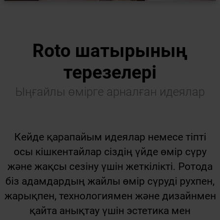
Roto шатырының
терезелері
Ыңғайлы өмірге арналған идеялар
Кейде қарапайым идеялар немесе тіпті
осы кішкентайлар сіздің үйде өмір сүру
және жақсы сезіну үшін жеткілікті. Ротода
біз адамдардың жайлы өмір сүруді рухпен,
жарықпен, технологиямен және дизайнмен
қайта анықтау үшін эстетика мен