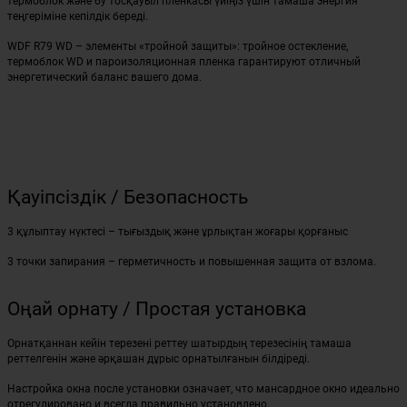
термоблок және бу тосқауыл пленкасы үйіңіз үшін тамаша энергия
теңгеріміне кепілдік береді.
WDF R79 WD – элементы «тройной защиты»: тройное остекление,
термоблок WD и пароизоляционная пленка гарантируют отличный
энергетический баланс вашего дома.
Қауіпсіздік / Безопасность
3 құлыптау нүктесі – тығыздық және ұрлықтан жоғары қорғаныс
3 точки запирания – герметичность и повышенная защита от взлома.
Оңай орнату / Простая установка
Орнатқаннан кейін терезені реттеу шатырдың терезесінің тамаша
реттелгенін және әрқашан дұрыс орнатылғанын білдіреді.
Настройка окна после установки означает, что мансардное окно идеально
отрегулировано и всегда правильно установлено.