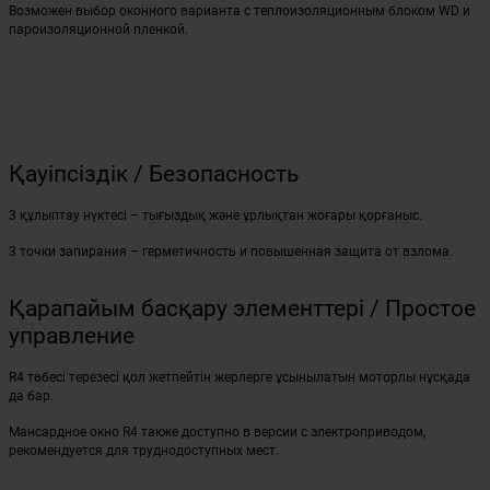
Возможен выбор оконного варианта с теплоизоляционным блоком WD и
пароизоляционной пленкой.
Қауіпсіздік / Безопасность
3 құлыптау нүктесі – тығыздық және ұрлықтан жоғары қорғаныс.
3 точки запирания – герметичность и повышенная защита от взлома.
Қарапайым басқару элементтері / Простое
управление
R4 төбесі терезесі қол жетпейтін жерлерге ұсынылатын моторлы нұсқада
да бар.
Мансардное окно R4 также доступно в версии с электроприводом,
рекомендуется для труднодоступных мест.