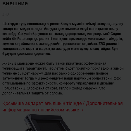
внешние
ZRO
Шатырда тұру соншалықты рахат болуы мүмкін: тиімді жылу оқшаулау
жазда жағымды салқын болуды қамтамасыз етеді және қыста жылу
кетпейді. Сіз үшін бір уақытта толық қараңғылық маңызды ма? Содан
кейін біз Roto сыртқы роликті жапқыштарымызды ұсынамыз: тиімділік,
жұмыс ыңғайлылығы және дизайн тұрғысынан оңтайлы. ZRO роликті
жапқыштары сыртта жарықты, жылуды және суықты сақтайды. Бұл
бұзудан қосымша қорғаныс.
Жизнь в мансарде может быть такой приятной: эффективная
теплозащита гарантирует, что летом будет приятно прохладно, а зимой
тепло не выйдет наружу. Для вас важно одновременно полное
затемнение? Тогда мы рекомендуем наши наружные рольставни Roto:
оптимальные по эффективности, комфорту управления и дизайну.
Рольставни ZRO сохраняют свет, тепло и холод снаружи. Это
дополнительная защита от взлома.
Қосымша ақпарат ағылшын тілінде / Дополнительная
информация на английском языке
keyboard_arrow_right