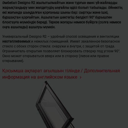
Әмбебап Designo R2 жылытылмайтын және тұрғын емес үй-жайларды
жарықтандыру мен желдетудің ыңғайлы әдісі болып табылады. Әйнектің
екі жағында шыңдалған қорғаныш шыны бар: сыртқы және ішкі,
бұршақтан қорғайтын. Ашылатын шектегіш белдікті 90° бұрышпен
блоктауға мүмкіндік береді. Терезе жоғары немесе бүйірге (солға немесе
оңға ашылады) ашылуы мүмкін.
Универсальный Designo R2 – удобный способ освещения и вентиляции
неотапливаемых
и нежилых помещений. Имеет закаленное безопасное
стекло с обоих сторон стекла: снаружи и внутри, с защитой от града.
Ограничитель открытия позволяет блокировать створку под углом 90°.
Окно может открываться вверх или в сторону (левое или правое
открывание).
Қосымша ақпарат ағылшын тілінде / Дополнительная
информация на английском языке
keyboard_arrow_right