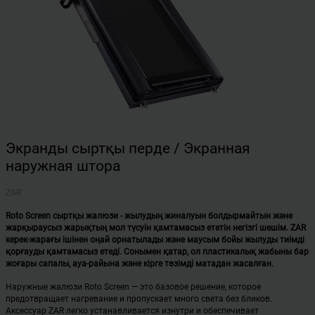
Экранды сыртқы перде / Экранная
наружная штора
ZAR
Roto Screen сыртқы жалюзи - жылудың жиналуын болдырмайтын және
жарқыраусыз жарықтың мол түсуін қамтамасыз ететін негізгі шешім. ZAR
керек-жарағы ішінен оңай орнатылады және маусым бойы жылуды тиімді
қорғауды қамтамасыз етеді. Сонымен қатар, ол пластикалық жабыны бар
жоғары сапалы, ауа-райына және кірге төзімді матадан жасалған.
Наружные жалюзи Roto Screen — это базовое решение, которое
предотвращает нагревание и пропускает много света без бликов.
Аксессуар ZAR легко устанавливается изнутри и обеспечивает