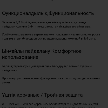
Функционалдылық Функциональность
Терезенің 3/4 бөлігінде орналасқан айналу осінің арқасында
пайдаланушының биіктігіне қарамастан тік күйде ыңғайлы ашу.
Удобное открывание в вертикальном положении независимо от роста
пользователя благодаря оси вращения, расположенной в 3/4 окна.
Ыңғайлы пайдалану Комфортное
использование
Барлық терезе функцияларын оңай басқару бір төменгі тұтқаны
пайдалану.
Простое управление всеми функциями окна с помощью одной нижней
ручки.
Үштік қорғаныс / Тройная защита
WDF R79 WD – «үш есе қорғаныс» элементтері: үш қабатты әйнек, WD