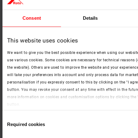
Бұл терезе Roto шатырының барлық терезелері
Consent
Details
арасында ерекше орын алады. Ол бір тұтқамен
басқарылатын қос ашылатын жүйенің арқасында ең
жоғары функционалдылыққа ие. Терезе жоғары жылу
This website uses cookies
оқшаулау параметрлеріне ие, соның арқасында оны
энергияны үнемдейтін және пассивті құрылыста сәтті
We want to give you the best possible experience when using our websit
пайдалануға болады. Designo R8 - қонақ бөлмесі үшін
use various cookies. Some cookies are necessary for technical reasons (
тамаша шешім, терезенің әлеуетін толығымен
the website). Others are used to improve the website and your experience
пайдалануға мүмкіндік бар орын.
will take your preferences into account and only process data for market
personalisation if you expressly consent to this by clicking on the "I agr
Это окно занимает особое место среди всех
button. You may revoke your consent at any time with effect in the futur
мансардных окон Roto. Отличается высочайшей
more information on cookies and customisation options by clicking the 
функциональностью благодаря двойной системе
button.
открывания, управляемой одной ручкой. Окно обладает
высокими теплоизоляционными параметрами,
Imprint (German)
|
Data protection
Consent
благодаря чему его можно успешно использовать в
Required cookies
энергоэффективном и пассивном строительстве.
Selection
Designo R8 – идеальное решение для гостиной, места,