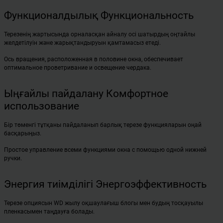
Функционалдылық Функциональность
Терезенің жартысында орналасқан айналу осі шатырдың оңтайлы
желдетілуін және жарықтандыруын қамтамасыз етеді.
Ось вращения, расположенная в половине окна, обеспечивает
оптимальное проветривание и освещение чердака.
Ыңғайлы пайдалану Комфортное
использование
Бір төменгі тұтқаны пайдаланып барлық терезе функцияларын оңай
басқарыңыз.
Простое управление всеми функциями окна с помощью одной нижней
ручки.
Энергия тиімділігі Энергоэффективность
Терезе опциясын WD жылу оқшаулағыш блогы мен будың тосқауылы
пленкасымен таңдауға болады.