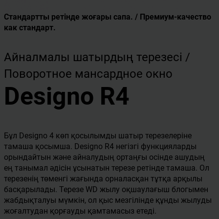
Стандартты ретінде жоғары сапа. / Премиум-качество
как стандарт.
Айналмалы шатырдың терезесі /
Поворотное мансардное окно
Designo R4
Бұл Designo 4 көп қосылымды шатыр терезелеріне
тамаша қосымша. Designo R4 негізгі функцияларды
орындайтын және айналудың ортаңғы осінде ашудың
ең танымал әдісін ұсынатын терезе ретінде тамаша. Ол
терезенің төменгі жағында орналасқан тұтқа арқылы
басқарылады. Терезе WD жылу оқшаулағыш блогымен
жабдықталуы мүмкін, ол қыс мезгілінде құнды жылуды
жоғалтудан қорғауды қамтамасыз етеді.