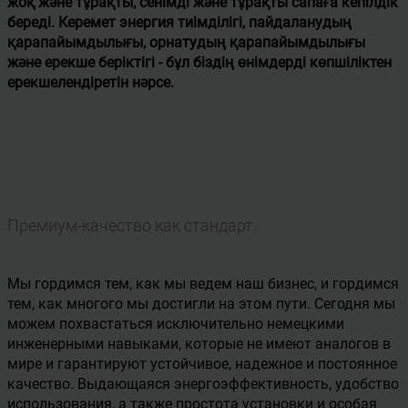
жоқ және тұрақты, сенімді және тұрақты сапаға кепілдік
береді. Керемет энергия тиімділігі, пайдаланудың
қарапайымдылығы, орнатудың қарапайымдылығы
және ерекше беріктігі - бұл біздің өнімдерді көпшіліктен
ерекшелендіретін нәрсе.
Премиум-качество как стандарт.
Мы гордимся тем, как мы ведем наш бизнес, и гордимся
тем, как многого мы достигли на этом пути. Сегодня мы
можем похвастаться исключительно немецкими
инженерными навыками, которые не имеют аналогов в
мире и гарантируют устойчивое, надежное и постоянное
качество. Выдающаяся энергоэффективность, удобство
использования, а также простота установки и особая